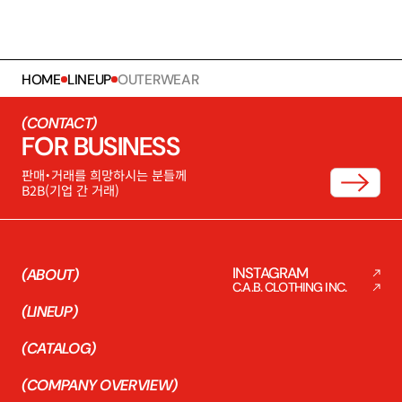
HOME
LINEUP
OUTERWEAR
(CONTACT)
FOR BUSINESS
판매・거래를 희망하시는 분들께
B2B(기업 간 거래)
INSTAGRAM
(ABOUT)
C.A.B. CLOTHING INC.
(LINEUP)
(CATALOG)
(COMPANY OVERVIEW)