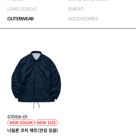
LONG SLEEVE
SWEAT
OUTERWEAR
ACCESSORIES
57059-01
NEW COLOR
NEW SIZE
나일론 코치 재킷（안감 있음）