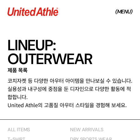
(MENU)
(CLOSE)
L
I
N
E
U
P
:
O
U
T
E
R
W
E
A
R
제
품
목
록
코치자켓 등 다양한 아우터 아이템을 만나보실 수 있습니다.
실용성과 내구성에 중점을 둔 디자인으로 다양한 활동에 적
합합니다.
United Athle의 고품질 아우터 스타일을 경험해 보세요.
ALL ITEMS
NEW ARRIVALS
T-SHIRT
DRY SPORTS WEAR