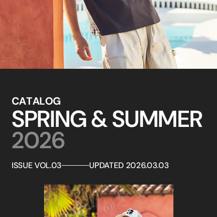
C
A
T
A
L
O
G
S
P
R
I
N
G
&
S
U
M
M
E
R
2
0
2
6
ISSUE VOL.03
UPDATED 2026.03.03