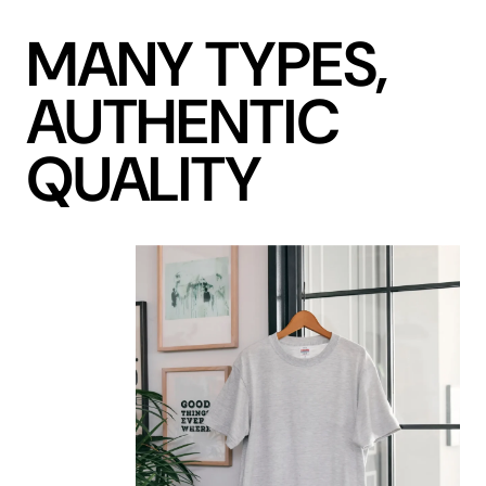
M
A
N
Y
T
Y
P
E
S
,
A
U
T
H
E
N
T
I
C
Q
U
A
L
I
T
Y