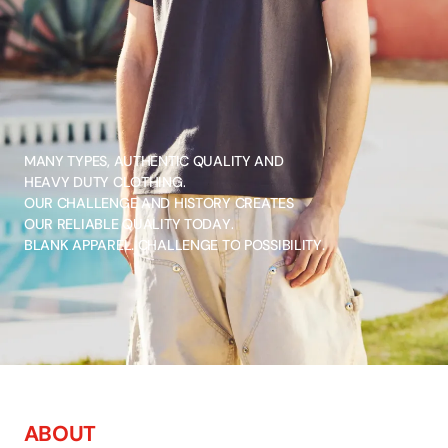
M
A
N
Y
T
Y
P
E
S
,
A
U
T
H
E
N
T
I
C
Q
U
A
L
I
T
Y
A
N
D
H
E
A
V
Y
D
U
T
Y
C
L
O
T
H
I
N
G
.
O
U
R
C
H
A
L
L
E
N
G
E
A
N
D
H
I
S
T
O
R
Y
C
R
E
A
T
E
S
O
U
R
R
E
L
I
A
B
L
E
Q
U
A
L
I
T
Y
T
O
D
A
Y
.
B
L
A
N
K
A
P
P
A
R
E
L
.
C
H
A
L
L
E
N
G
E
T
O
P
O
S
S
I
B
I
L
I
T
Y
.
A
B
O
U
T