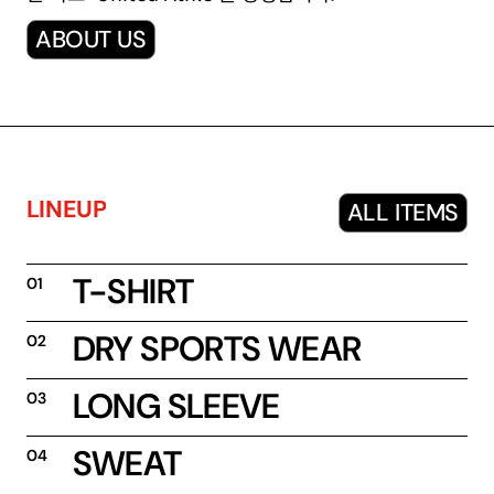
ABOUT US
L
I
N
E
U
P
ALL ITEMS
T-SHIRT
01
DRY SPORTS WEAR
02
LONG SLEEVE
03
SWEAT
04