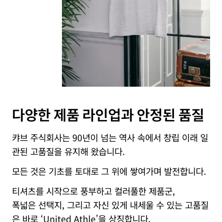
다
양
한
제
품
라
인
업
과
안
정
된
품
질
캬브 주식회사는 90년이 넘는 역사 속에서 창립 이래 일
관된 고품질을 유지해 왔습니다.
모든 것은 기초를 토대로 그 위에 쌓여가며 발전합니다.
티셔츠를 시작으로 풍부하고 컬러풀한 제품군,
폭넓은 선택지, 그리고 자신 있게 내세울 수 있는 고품질
은 바로 ‘United Athle’을 상징합니다.