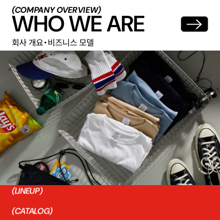
COMPANY OVERVIEW
W
H
O
W
E
A
R
E
회
사
개
요
・
비
즈
니
스
모
델
HOME
유나이티드 애슬
(CONTACT)
FOR BUSINESS
판매・거래를 희망하시는 분들께
B2B(기업 간 거래)
INSTAGRAM
(ABOUT)
C.A.B. CLOTHING INC.
(LINEUP)
(CATALOG)