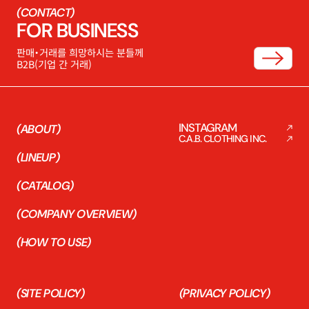
(CONTACT)
FOR BUSINESS
판매・거래를 희망하시는 분들께
B2B(기업 간 거래)
INSTAGRAM
(ABOUT)
C.A.B. CLOTHING INC.
(LINEUP)
(CATALOG)
(COMPANY OVERVIEW)
(HOW TO USE)
(SITE POLICY)
(PRIVACY POLICY)