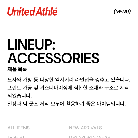
(MENU)
(CLOSE)
L
I
N
E
U
P
:
A
C
C
E
S
S
O
R
I
E
S
제
품
목
록
모자와 가방 등 다양한 액세서리 라인업을 갖추고 있습니다.
프린트 가공 및 커스터마이징에 적합한 소재와 구조로 제작
되었습니다.
일상과 팀 굿즈 제작 모두에 활용하기 좋은 아이템입니다.
ALL ITEMS
NEW ARRIVALS
T-SHIRT
DRY SPORTS WEAR