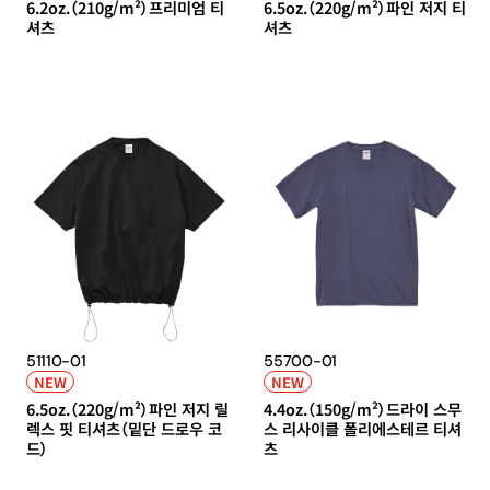
6.2oz.（210g/m²）프리미엄 티
6.5oz.（220g/m²）파인 저지 티
셔츠
셔츠
51110-01
55700-01
NEW
NEW
6.5oz.（220g/m²）파인 저지 릴
4.4oz.（150g/m²）드라이 스무
렉스 핏 티셔츠（밑단 드로우 코
스 리사이클 폴리에스테르 티셔
드）
츠