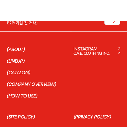
(CONTACT)
FOR BUSINESS
판매・거래를 희망하시는 분들께
B2B(기업 간 거래)
INSTAGRAM
(ABOUT)
C.A.B. CLOTHING INC.
(LINEUP)
(CATALOG)
(COMPANY OVERVIEW)
(HOW TO USE)
(SITE POLICY)
(PRIVACY POLICY)