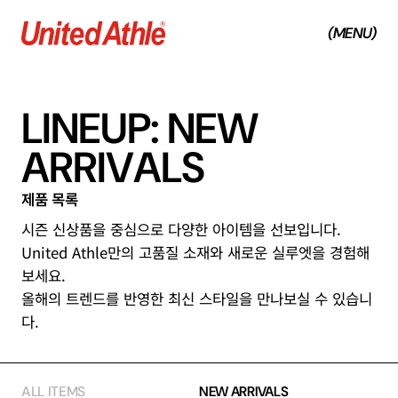
(MENU)
(CLOSE)
L
I
N
E
U
P
:
N
E
W
A
R
R
I
V
A
L
S
제
품
목
록
시즌 신상품을 중심으로 다양한 아이템을 선보입니다.
United Athle만의 고품질 소재와 새로운 실루엣을 경험해
보세요.
올해의 트렌드를 반영한 최신 스타일을 만나보실 수 있습니
다.
ALL ITEMS
NEW ARRIVALS