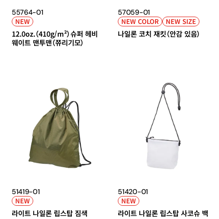
55764-01
57059-01
NEW
NEW COLOR
NEW SIZE
12.0oz.（410g/m²）슈퍼 헤비
나일론 코치 재킷（안감 있음）
웨이트 맨투맨（쮸리기모）
51419-01
51420-01
HOME
LINEUP
NEW
NEW
라이트 나일론 립스탑 짐색
라이트 나일론 립스탑 사코슈 백