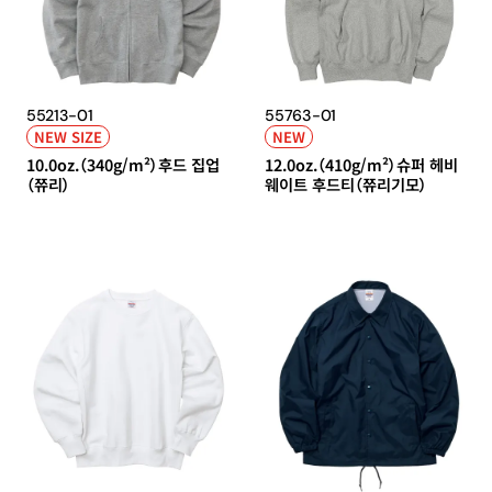
55213-01
55763-01
NEW SIZE
NEW
10.0oz.（340g/m²）후드 집업
12.0oz.（410g/m²）슈퍼 헤비
（쮸리）
웨이트 후드티（쮸리기모）