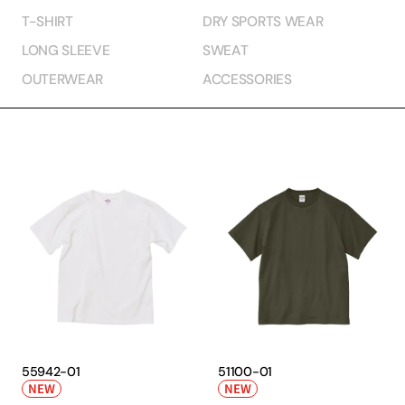
T-SHIRT
DRY SPORTS WEAR
LONG SLEEVE
SWEAT
OUTERWEAR
ACCESSORIES
55942-01
51100-01
NEW
NEW