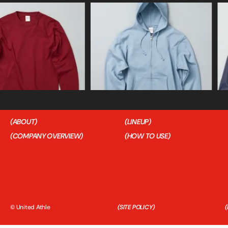
HOME
ABOUT
(CONTACT)
FOR BUSIN
(ABOUT)
(LINEUP)
(COMPANY OVERVIEW)
(HOW TO USE)
© United Athle
(SITE POLICY)
(