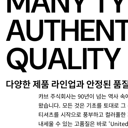
M
A
N
Y
T
Y
A
U
T
H
E
N
Q
U
A
L
I
T
Y
다
양
한
제
품
라
인
업
과
안
정
된
품
캬브 주식회사는 90년이 넘는 역사 속
왔습니다. 모든 것은 기초를 토대로 그
티셔츠를 시작으로 풍부하고 컬러풀한 제
내세울 수 있는 고품질은 바로 ‘United