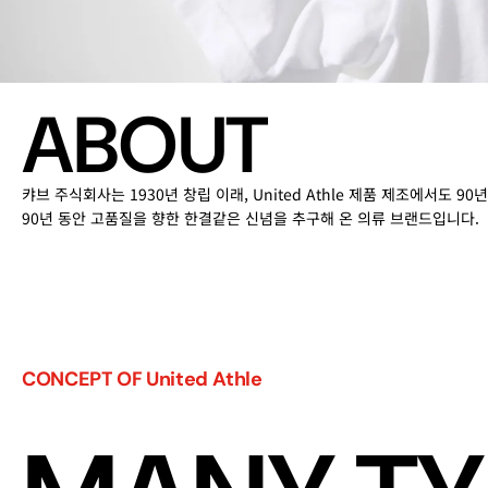
A
B
O
U
T
캬브 주식회사는 1930년 창립 이래, United Athle 제품 제조에서도 
90년 동안 고품질을 향한 한결같은 신념을 추구해 온 의류 브랜드입니다.
C
O
N
C
E
P
T
O
F
U
n
i
t
e
d
A
t
h
l
e