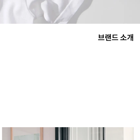
브
랜
드
소
개